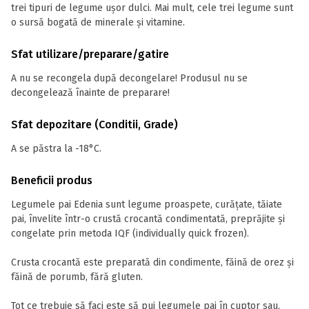
trei tipuri de legume ușor dulci. Mai mult, cele trei legume sunt
o sursă bogată de minerale și vitamine.
Sfat utilizare/preparare/gatire
A nu se recongela după decongelare! Produsul nu se
decongelează înainte de preparare!
Sfat depozitare (Conditii, Grade)
A se păstra la -18°C.
Beneficii produs
Legumele pai Edenia sunt legume proaspete, curățate, tăiate
pai, învelite într-o crustă crocantă condimentată, preprăjite și
congelate prin metoda IQF (individually quick frozen).
Crusta crocantă este preparată din condimente, făină de orez și
făină de porumb, fără gluten.
Tot ce trebuie să faci este să pui legumele pai în cuptor sau,