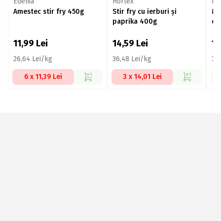
Edenia
Hortex
Fr
Amestec stir fry 450g
Stir fry cu ierburi și
Mi
paprika 400g
cu
fa
11,99
Lei
14,59
Lei
1
26,64 Lei/kg
36,48 Lei/kg
34
6 x 11,39 Lei
3 x 14,01 Lei