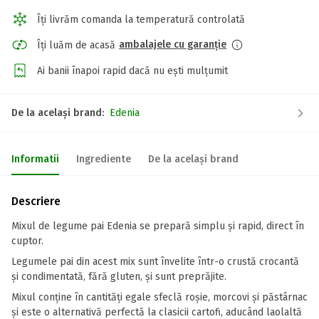
Îți livrăm comanda la temperatură controlată
ambalajele cu garanție
Îți luăm de acasă
Ai banii înapoi rapid dacă nu ești mulțumit
De la același brand:
Edenia
Informatii
Ingrediente
De la același brand
Descriere
Mixul de legume pai Edenia se prepară simplu și rapid, direct în
cuptor.
Legumele pai din acest mix sunt învelite într-o crustă crocantă
și condimentată, fără gluten, și sunt preprăjite.
Mixul conține în cantități egale sfeclă roșie, morcovi și păstârnac
și este o alternativă perfectă la clasicii cartofi, aducând laolaltă