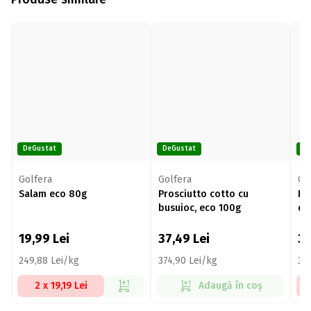
DeGustat
DeGustat
De
Golfera
Golfera
Go
Salam eco 80g
Prosciutto cotto cu
Pr
busuioc, eco 100g
qu
10
19,99
Lei
37,49
Lei
3
249,88 Lei/kg
374,90 Lei/kg
32
2 x 19,19 Lei
Adaugă în coș