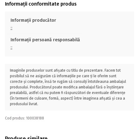
Informații conformitate produs
Informații producător
;;
Informații persoană responsabilă
;;
Imaginile produselor sunt afișate cu titlu de prezentare. Facem tot
posibilul să ne asigurăm că informațiile pe care ți le oferim sunt
corecte și complete, însă te rugăm să consulți întotdeauna ambalajul
produsului. Producătorul poate modifica ambalajul fără o înștiințare
prealabilă, astfel că nu putem fi răspunzători de eventuale diferențe
(în termeni de culoare, formă, aspect) între imaginea afișată și cea a
produsului livrat.
Cod produs: 100038188
Produse similare