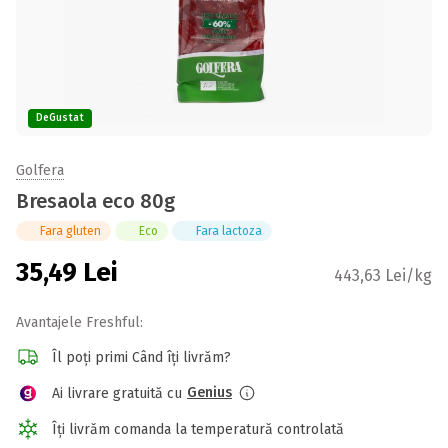
DeGustat
Golfera
Bresaola eco 80g
Fara gluten
Eco
Fara lactoza
35,49
Lei
443,63 Lei/kg
Avantajele Freshful:
Îl poți primi Când îți livrăm?
Genius
Ai livrare gratuită cu
Îți livrăm comanda la temperatură controlată