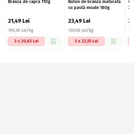
Brânză de capră 110g
Baton de brânză maturată
Cr
cu pastă moale 180g
20
21,49
Lei
23,49
Lei
2
195,36 Lei/kg
130,50 Lei/kg
11
3 x 20,63 Lei
3 x 22,55 Lei