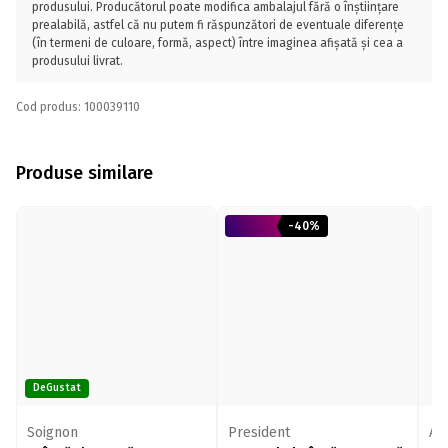
produsului. Producătorul poate modifica ambalajul fără o înștiințare
prealabilă, astfel că nu putem fi răspunzători de eventuale diferențe
(în termeni de culoare, formă, aspect) între imaginea afișată și cea a
produsului livrat.
Cod produs: 100039110
Produse similare
-40%
DeGustat
Soignon
President
Ar