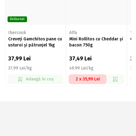
DeGustat
Ibercook
Alfa
Ta
Creveți Gamchitos pane cu
Mini Rollitos cu Cheddar și
Ca
usturoi și pătrunjel 1kg
bacon 750g
37,99
Lei
37,49
Lei
2
37,99 Lei/kg
49,99 Lei/kg
74
Adaugă în coș
2 x 35,99 Lei