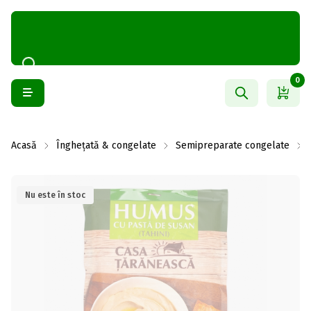
0
Acasă
Înghețată & congelate
Semipreparate congelate
Nu este în stoc