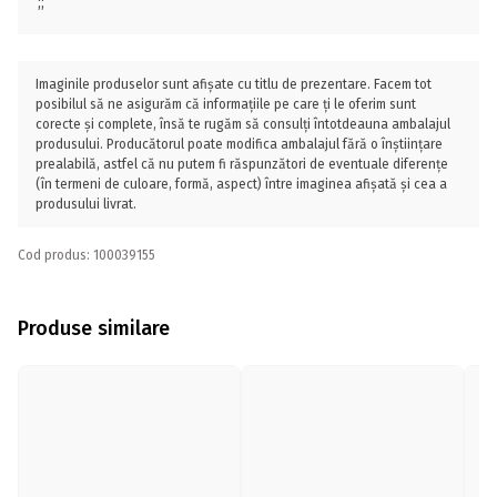
;;
Imaginile produselor sunt afișate cu titlu de prezentare. Facem tot
posibilul să ne asigurăm că informațiile pe care ți le oferim sunt
corecte și complete, însă te rugăm să consulți întotdeauna ambalajul
produsului. Producătorul poate modifica ambalajul fără o înștiințare
prealabilă, astfel că nu putem fi răspunzători de eventuale diferențe
(în termeni de culoare, formă, aspect) între imaginea afișată și cea a
produsului livrat.
Cod produs: 100039155
Produse similare