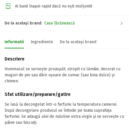
Ai banii înapoi rapid dacă nu ești mulțumit
De la același brand:
Casa Țărănească
Informatii
Ingrediente
De la același brand
Descriere
Hummusul se serveşte proaspăt, stropit cu lămâie, decorat cu
muguri de pin sau dâre uşoare de sumac (sau boia dulce) şi
chimen.
Sfat utilizare/preparare/gatire
Se lasă la decongelat într-o farfurie la temperatura camerei.
După decongelare produsul se întinde pe toata suprafața
farfuriei. Se adaugă ulei de măsline extra virgin și se servește cu
pâine sau biscuiți.