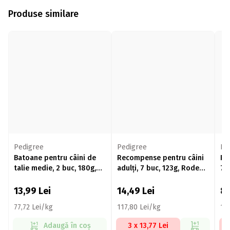
Produse similare
Pedigree
Pedigree
Pe
Batoane pentru câini de
Recompense pentru câini
Re
talie medie, 2 buc, 180g,
adulți, 7 buc, 123g, Rodeo
70
Jumbone cu aromă vită și
Duos cu aromă de pui și
pasăre
șuncă
13,99
Lei
14,49
Lei
8
77,72 Lei/kg
117,80 Lei/kg
12
Adaugă în coș
3 x 13,77 Lei