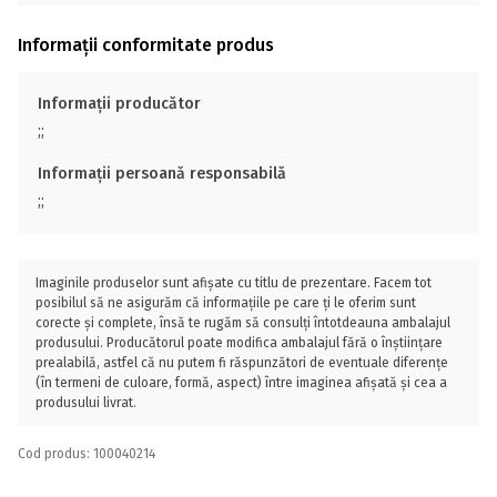
Informații conformitate produs
Informații producător
;;
Informații persoană responsabilă
;;
Imaginile produselor sunt afișate cu titlu de prezentare. Facem tot
posibilul să ne asigurăm că informațiile pe care ți le oferim sunt
corecte și complete, însă te rugăm să consulți întotdeauna ambalajul
produsului. Producătorul poate modifica ambalajul fără o înștiințare
prealabilă, astfel că nu putem fi răspunzători de eventuale diferențe
(în termeni de culoare, formă, aspect) între imaginea afișată și cea a
produsului livrat.
Cod produs: 100040214