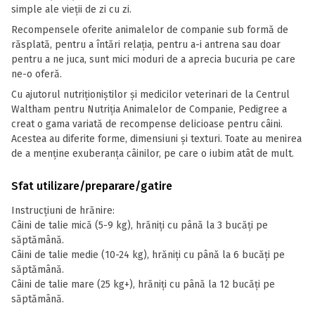
simple ale vieții de zi cu zi.
Recompensele oferite animalelor de companie sub formă de
răsplată, pentru a întări relația, pentru a-i antrena sau doar
pentru a ne juca, sunt mici moduri de a aprecia bucuria pe care
ne-o oferă.
Cu ajutorul nutriționiștilor și medicilor veterinari de la Centrul
Waltham pentru Nutriția Animalelor de Companie, Pedigree a
creat o gama variată de recompense delicioase pentru câini.
Acestea au diferite forme, dimensiuni și texturi. Toate au menirea
de a menține exuberanța câinilor, pe care o iubim atât de mult.
Sfat utilizare/preparare/gatire
Instrucțiuni de hrănire:
Câini de talie mică (5-9 kg), hrăniți cu până la 3 bucăți pe
săptămână.
Câini de talie medie (10-24 kg), hrăniți cu până la 6 bucăți pe
săptămână.
Câini de talie mare (25 kg+), hrăniți cu până la 12 bucăți pe
săptămână.