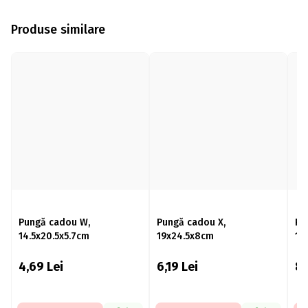
Produse similare
Pungă cadou W,
Pungă cadou X,
Pu
14.5x20.5x5.7cm
19x24.5x8cm
17
4,69
Lei
6,19
Lei
8