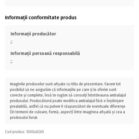
Informații conformitate produs
Informații producător
;;
Informații persoană responsabilă
;;
Imaginile produselor sunt afișate cu titlu de prezentare. Facem tot
posibilul să ne asigurăm că informațiile pe care ți le oferim sunt
corecte și complete, însă te rugăm să consulți întotdeauna ambalajul
produsului. Producătorul poate modifica ambalajul fără o înștiințare
prealabilă, astfel că nu putem fi răspunzători de eventuale diferențe
(în termeni de culoare, formă, aspect) între imaginea afișată și cea a
produsului livrat.
Cod produs: 100040265