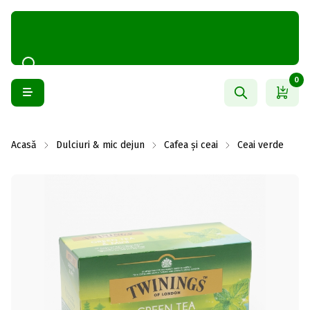
0
Acasă
Dulciuri & mic dejun
Cafea și ceai
Ceai verde