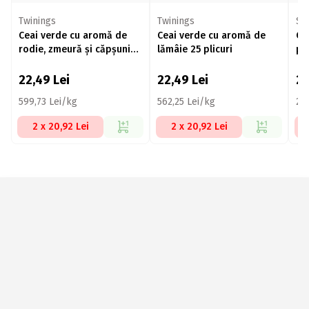
Twinings
Twinings
So
Ceai verde cu aromă de
Ceai verde cu aromă de
Ce
rodie, zmeură și căpșuni
lămâie 25 plicuri
pli
25 plicuri
22,49
Lei
22,49
Lei
2
599,73 Lei/kg
562,25 Lei/kg
22
2 x 20,92 Lei
2 x 20,92 Lei