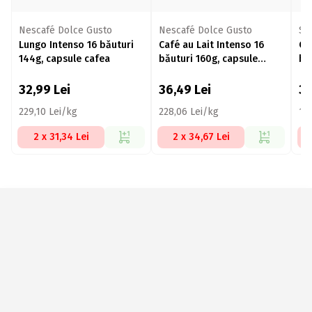
Nescafé Dolce Gusto
Nescafé Dolce Gusto
St
Lungo Intenso 16 băuturi
Café au Lait Intenso 16
Ca
144g, capsule cafea
băuturi 160g, capsule
bă
cafea
ca
32,99
Lei
36,49
Lei
3
229,10 Lei/kg
228,06 Lei/kg
16
2 x 31,34 Lei
2 x 34,67 Lei