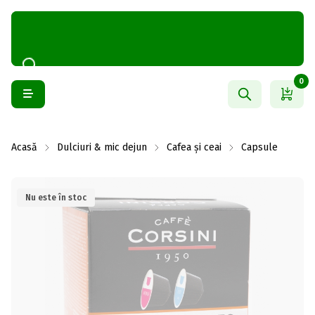
0
Acasă
Dulciuri & mic dejun
Cafea și ceai
Capsule
Nu este în stoc