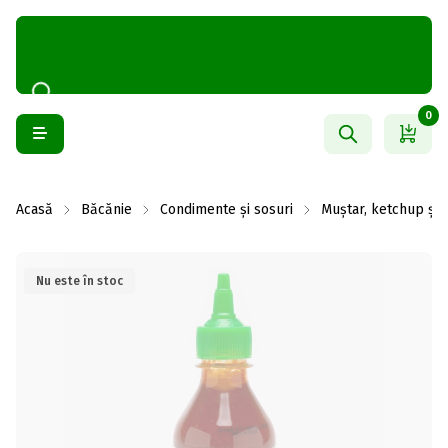
0
Acasă
Băcănie
Condimente și sosuri
Muștar, ketchup și
Nu este în stoc