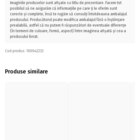
Imaginile produselor sunt afișate cu titlu de prezentare. Facem tot
posibilul să ne asigurăm că informațiile pe care ți le oferim sunt
corecte și complete, însă te rugăm să consulți întotdeauna ambalajul
produsului. Producătorul poate modifica ambalajul fără o înștiințare
prealabilă, astfel că nu putem fi răspunzători de eventuale diferențe
(în termeni de culoare, formă, aspect) între imaginea afișată și cea a
produsului livrat.
Cod produs: 100042232
Produse similare