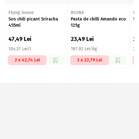
Flying Goose
BIONA
BI
Sos chili picant Sriracha
Pasta de chilli Amando eco
So
455ml
125g
47,49
Lei
23,49
Lei
3
104,37 Lei/l
187,92 Lei/kg
27
2 x 42,74 Lei
3 x 22,79 Lei