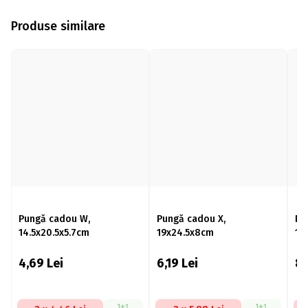
Produse similare
Pungă cadou W,
Pungă cadou X,
Pu
14.5x20.5x5.7cm
19x24.5x8cm
17
4,69
Lei
6,19
Lei
8