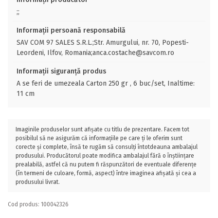
;;
Informații persoană responsabilă
SAV COM 97 SALES S.R.L.;Str. Amurgului, nr. 70, Popesti-
Leordeni, Ilfov, Romania;anca.costache@savcom.ro
Informații siguranță produs
A se feri de umezeala Carton 250 gr , 6 buc/set, Inaltime:
11 cm
Imaginile produselor sunt afișate cu titlu de prezentare. Facem tot
posibilul să ne asigurăm că informațiile pe care ți le oferim sunt
corecte și complete, însă te rugăm să consulți întotdeauna ambalajul
produsului. Producătorul poate modifica ambalajul fără o înștiințare
prealabilă, astfel că nu putem fi răspunzători de eventuale diferențe
(în termeni de culoare, formă, aspect) între imaginea afișată și cea a
produsului livrat.
Cod produs: 100042326