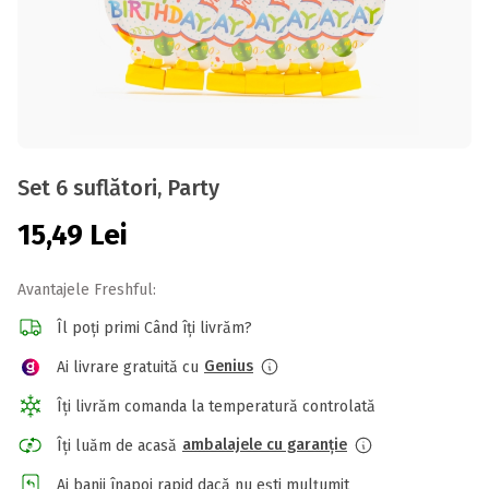
Set 6 suflători, Party
15,49
Lei
Avantajele Freshful:
Îl poți primi Când îți livrăm?
Genius
Ai livrare gratuită cu
Îți livrăm comanda la temperatură controlată
ambalajele cu garanție
Îți luăm de acasă
Ai banii înapoi rapid dacă nu ești mulțumit