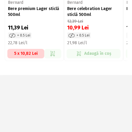
Bernard
Bernard
Be
Bere premium Lager sticlă
Bere celebration Lager
Be
500ml
sticlă 500ml
12,39
Lei
11,39
Lei
10,99
Lei
1
+ 0.5 Lei
+ 0.5 Lei
22,78 Lei/l
21,98 Lei/l
28,
5 x 10,82 Lei
Adaugă în coș