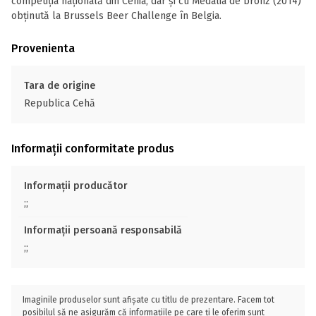
competiția națională din Cehia, dar și cu Medalia de bronz (2014)
obținută la Brussels Beer Challenge în Belgia.
Provenienta
Tara de origine
Republica Cehă
Informații conformitate produs
Informații producător
;;
Informații persoană responsabilă
;;
Imaginile produselor sunt afișate cu titlu de prezentare. Facem tot
posibilul să ne asigurăm că informațiile pe care ți le oferim sunt