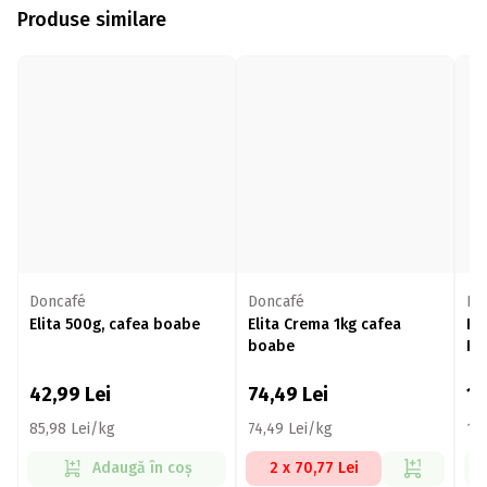
Produse similare
Doncafé
Doncafé
Do
Elita 500g, cafea boabe
Elita Crema 1kg cafea
Ho
boabe
Pr
42,99
Lei
74,49
Lei
1
85,98 Lei/kg
74,49 Lei/kg
12
Adaugă în coș
2 x 70,77 Lei