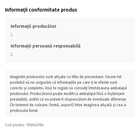
Informații conformitate produs
Informații producător
;;
Informații persoană responsabilă
;;
Imaginile produselor sunt afișate cu titlu de prezentare. Facem tot
posibilul să ne asigurăm că informațiile pe care ți le oferim sunt
corecte și complete, însă te rugăm să consulți întotdeauna ambalajul
produsului. Producătorul poate modifica ambalajul fără o înștiințare
prealabilă, astfel că nu putem fi răspunzători de eventuale diferențe
(în termeni de culoare, formă, aspect) între imaginea afișată și cea a
produsului livrat.
Cod produs: 100043184