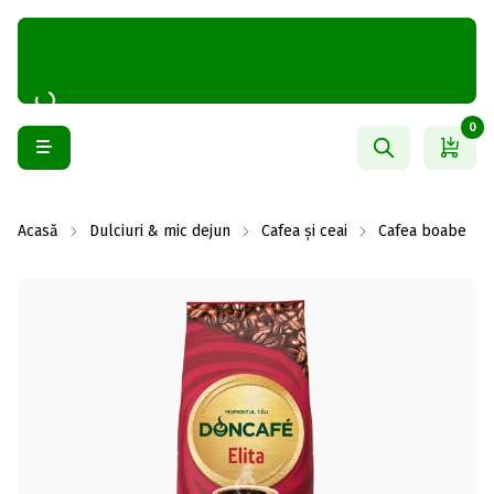
0
Acasă
Dulciuri & mic dejun
Cafea și ceai
Cafea boabe