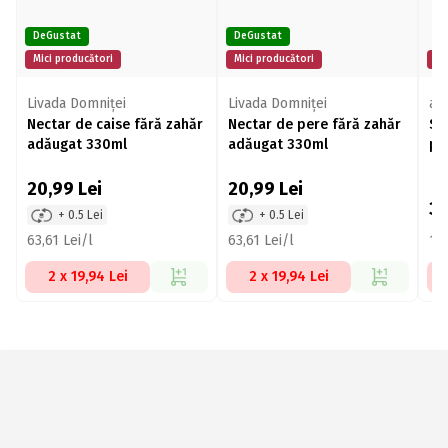
DeGustat
DeGustat
Mici producători
Mici producători
Mi
Livada Domniței
Livada Domniței
aR
Nectar de caise fără zahăr
Nectar de pere fără zahăr
Su
adăugat 330ml
adăugat 330ml
pie
20,99
Lei
20,99
Lei
3
+ 0.5 Lei
+ 0.5 Lei
63,61 Lei/l
63,61 Lei/l
12,
2 x 19,94 Lei
2 x 19,94 Lei