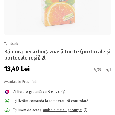
Tymbark
Băutură necarbogazoasă fructe (portocale și
portocale roşii) 2l
13,49
Lei
6,39 Lei/l
Avantajele Freshful:
Genius
Ai livrare gratuită cu
Îți livrăm comanda la temperatură controlată
ambalajele cu garanție
Îți luăm de acasă