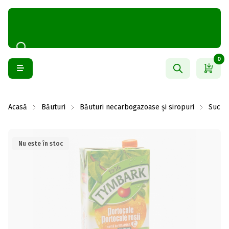
0
Acasă
Băuturi
Băuturi necarbogazoase și siropuri
Sucuri
Nu este în stoc