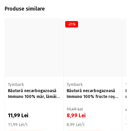
Produse similare
-21%
Tymbark
Tymbark
Ty
Băutură necarbogazoasă
Băutură necarbogazoasă
Bă
Immuno 100% măr, lămâie,
Immuno 100% fructe roșii
mă
dovleac, ghimbir 1l
1l
4
11,49
Lei
11,99
Lei
8,99
Lei
11,99 Lei/l
8,99 Lei/l
19,