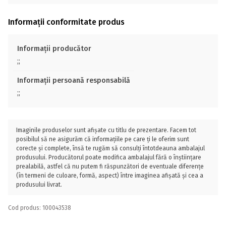
Informații conformitate produs
Informații producător
;;
Informații persoană responsabilă
;;
Imaginile produselor sunt afișate cu titlu de prezentare. Facem tot
posibilul să ne asigurăm că informațiile pe care ți le oferim sunt
corecte și complete, însă te rugăm să consulți întotdeauna ambalajul
produsului. Producătorul poate modifica ambalajul fără o înștiințare
prealabilă, astfel că nu putem fi răspunzători de eventuale diferențe
(în termeni de culoare, formă, aspect) între imaginea afișată și cea a
produsului livrat.
Cod produs: 100043538