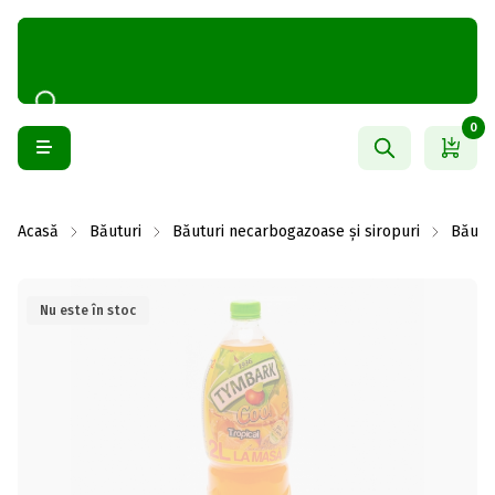
0
Acasă
Băuturi
Băuturi necarbogazoase și siropuri
Băutu
Nu este în stoc