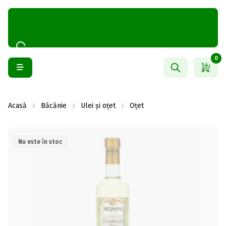
0
Acasă
Băcănie
Ulei și oțet
Oțet
Nu este în stoc