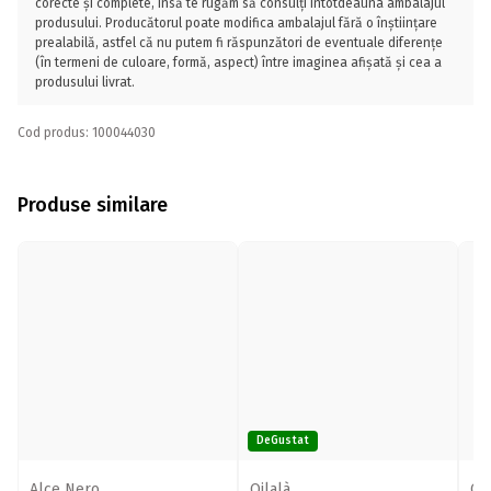
corecte și complete, însă te rugăm să consulți întotdeauna ambalajul
produsului. Producătorul poate modifica ambalajul fără o înștiințare
prealabilă, astfel că nu putem fi răspunzători de eventuale diferențe
(în termeni de culoare, formă, aspect) între imaginea afișată și cea a
produsului livrat.
Cod produs: 100044030
Produse similare
DeGustat
Alce Nero
Oilalà
Cas