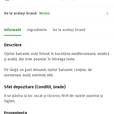
De la același brand:
Monini
Informatii
Ingrediente
De la același brand
Descriere
Oțetul balsamic este folosit în bucătăria mediteraneană, asiatică
şi arabă, dar este popular în întreaga lume.
Pe lângă un gust minunat, oțetul balsamic conține, de
asemenea, mulți nutrienți utili.
Sfat depozitare (Conditii, Grade)
A se păstra la loc uscat și răcoros, ferit de razele soarelui și
îngheț.
Provenienta