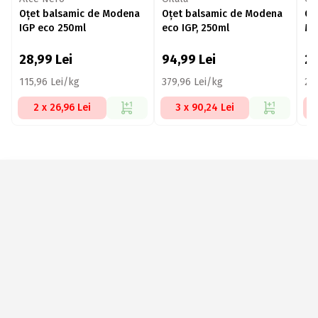
Oțet balsamic de Modena
Oțet balsamic de Modena
Oț
IGP eco 250ml
eco IGP, 250ml
Mo
28,99
Lei
94,99
Lei
2
115,96 Lei/kg
379,96 Lei/kg
24
2 x 26,96 Lei
3 x 90,24 Lei