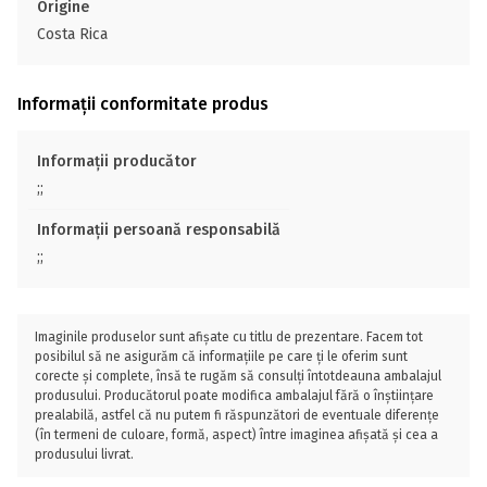
Origine
Costa Rica
Informații conformitate produs
Informații producător
;;
Informații persoană responsabilă
;;
Imaginile produselor sunt afișate cu titlu de prezentare. Facem tot
posibilul să ne asigurăm că informațiile pe care ți le oferim sunt
corecte și complete, însă te rugăm să consulți întotdeauna ambalajul
produsului. Producătorul poate modifica ambalajul fără o înștiințare
prealabilă, astfel că nu putem fi răspunzători de eventuale diferențe
(în termeni de culoare, formă, aspect) între imaginea afișată și cea a
produsului livrat.