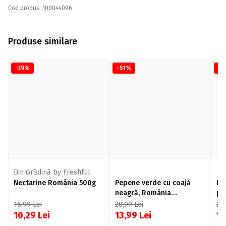
Cod produs: 100044096
Produse similare
-39%
-51%
-3
Din Grădină by Freshful
Nectarine România 500g
Pepene verde cu coajă
Pe
neagră, România
pu
(Gheorghe Doja) minim 5
16,99
Lei
28,99
Lei
27
kg
10,29
Lei
13,99
Lei
1