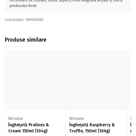
(în termeni de culoare, formă, aspect) între imaginea afișată și cea a
produsului livrat.
Cod produs: 100045080
Produse similare
Nirvana
Nirvana
Mi
Înghețată Pralines &
Înghețată Raspberry &
În
Cream 150ml (104g)
Truffle, 150ml (106g)
mo