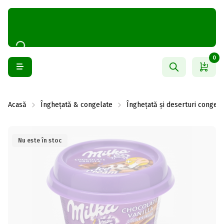
0
Acasă
Înghețată & congelate
Înghețată și deserturi congela
Nu este în stoc