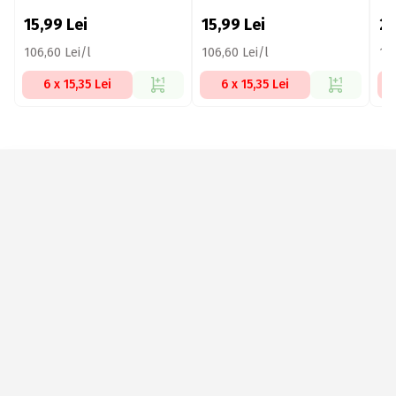
14
15,99
Lei
15,99
Lei
2
106,60 Lei/l
106,60 Lei/l
172
6 x 15,35 Lei
6 x 15,35 Lei