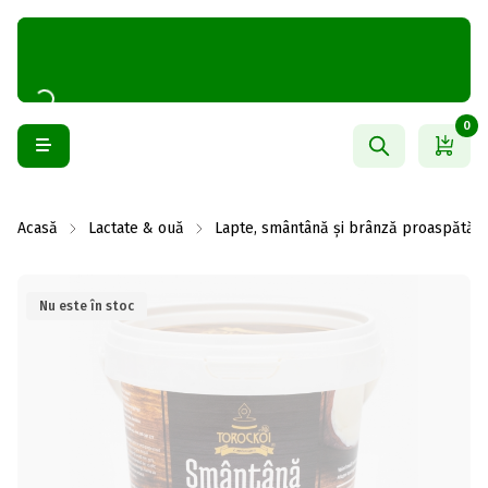
0
Acasă
Lactate & ouă
Lapte, smântână și brânză proaspătă
Nu este în stoc