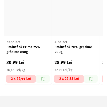
Napolact
Albalact
Mü
Smântână Prima 25%
Smântână 20% grăsime
Sm
grăsime 850g
900g
95
30,99
Lei
28,99
Lei
3
36,46 Lei/kg
32,21 Lei/kg
35,
2 x 29,44 Lei
2 x 27,83 Lei