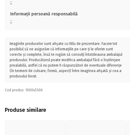
;;
Informații persoană responsabilă
;;
Imaginile produselor sunt afișate cu titlu de prezentare. Facem tot
posibilul să ne asigurăm că informațiile pe care ți le oferim sunt
corecte și complete, însă te rugăm să consulți întotdeauna ambalajul
produsului. Producătorul poate modifica ambalajul fără o înștiințare
prealabilă, astfel că nu putem fi răspunzători de eventuale diferențe
(în termeni de culoare, formă, aspect) între imaginea afișată și cea a
produsului livrat.
Cod produs: 100045306
Produse similare