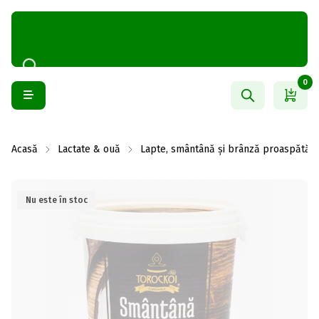
0
Acasă
Lactate & ouă
Lapte, smântână și brânză proaspătă
Nu este în stoc