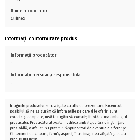
Nume producator
Culinex
Informații conformitate produs
Informații producător
;;
Informații persoană responsabilă
;;
Imaginile produselor sunt afișate cu titlu de prezentare. Facem tot
posibilul să ne asigurăm că informațiile pe care ți le oferim sunt
corecte și complete, însă te rugăm să consulți întotdeauna ambalajul
produsului. Producătorul poate modifica ambalajul fără o înștiințare
prealabilă, astfel că nu putem fi răspunzători de eventuale diferențe
(în termeni de culoare, formă, aspect) între imaginea afișată și cea a
produsului livrat.