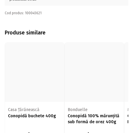
Cod produs: 100045621
Produse similare
Casa Țărănească
Bonduelle
Mc
Conopidă buchete 400g
Conopidă 100% mărunțită
Ca
sub formă de orez 400g
Fr