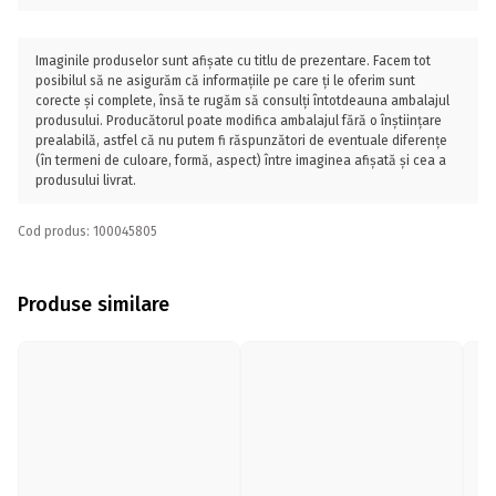
Imaginile produselor sunt afișate cu titlu de prezentare. Facem tot
posibilul să ne asigurăm că informațiile pe care ți le oferim sunt
corecte și complete, însă te rugăm să consulți întotdeauna ambalajul
produsului. Producătorul poate modifica ambalajul fără o înștiințare
prealabilă, astfel că nu putem fi răspunzători de eventuale diferențe
(în termeni de culoare, formă, aspect) între imaginea afișată și cea a
produsului livrat.
Cod produs: 100045805
Produse similare