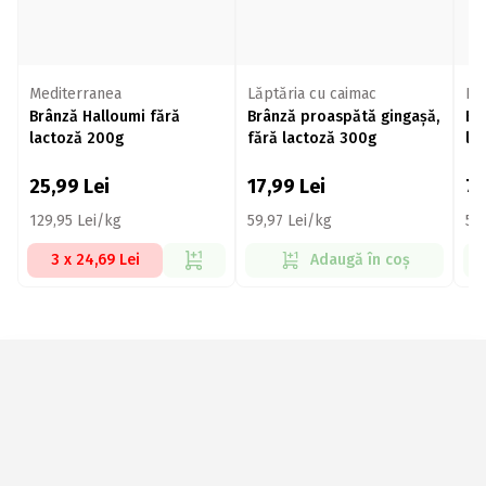
Mediterranea
Lăptăria cu caimac
De
Brânză Halloumi fără
Brânză proaspătă gingașă,
Br
lactoză 200g
fără lactoză 300g
la
25,99
Lei
17,99
Lei
7
129,95 Lei/kg
59,97 Lei/kg
57
3 x 24,69 Lei
Adaugă în coș