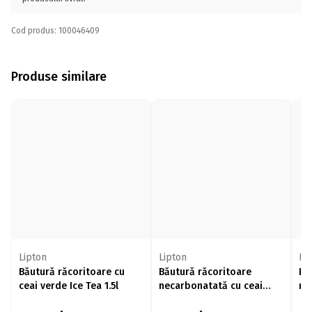
Cod produs: 100046409
Produse similare
Lipton
Lipton
Li
Băutură răcoritoare cu
Băutură răcoritoare
Bă
ceai verde Ice Tea 1.5l
necarbonatată cu ceai
ne
negru, cu gust de
ne