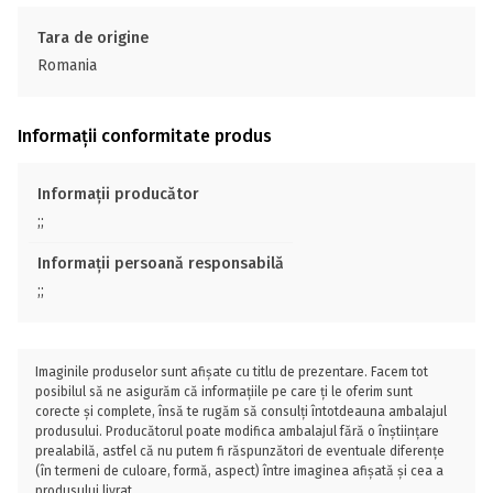
Tara de origine
Romania
Informații conformitate produs
Informații producător
;;
Informații persoană responsabilă
;;
Imaginile produselor sunt afișate cu titlu de prezentare. Facem tot
posibilul să ne asigurăm că informațiile pe care ți le oferim sunt
corecte și complete, însă te rugăm să consulți întotdeauna ambalajul
produsului. Producătorul poate modifica ambalajul fără o înștiințare
prealabilă, astfel că nu putem fi răspunzători de eventuale diferențe
(în termeni de culoare, formă, aspect) între imaginea afișată și cea a
produsului livrat.