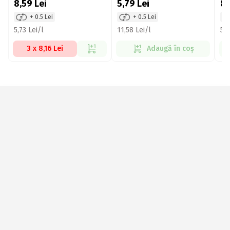
portocale și mango 500ml
po
8,59
Lei
5,79
Lei
8
pie
+ 0.5 Lei
+ 0.5 Lei
5,73 Lei/l
11,58 Lei/l
5,7
3 x 8,16 Lei
Adaugă în coș