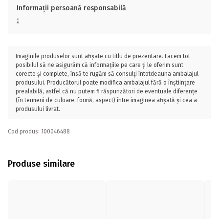
Informații persoană responsabilă
;;
Imaginile produselor sunt afișate cu titlu de prezentare. Facem tot
posibilul să ne asigurăm că informațiile pe care ți le oferim sunt
corecte și complete, însă te rugăm să consulți întotdeauna ambalajul
produsului. Producătorul poate modifica ambalajul fără o înștiințare
prealabilă, astfel că nu putem fi răspunzători de eventuale diferențe
(în termeni de culoare, formă, aspect) între imaginea afișată și cea a
produsului livrat.
Cod produs: 100046488
Produse similare