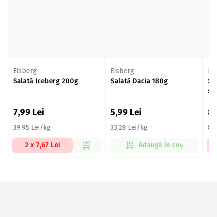
Eisberg
Eisberg
Ei
Salată Iceberg 200g
Salată Dacia 180g
Sa
și
7,99
Lei
5,99
Lei
8
39,95 Lei/kg
33,28 Lei/kg
89
2 x 7,67 Lei
Adaugă în coș