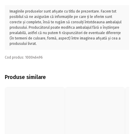
Imaginile produselor sunt afișate cu titlu de prezentare. Facem tot
posibilul să ne asigurăm că informațiile pe care ți le oferim sunt
corecte și complete, însă te rugăm să consulți întotdeauna ambalajul
produsului. Producătorul poate modifica ambalajul fără o înștiințare
prealabilă, astfel că nu putem fi răspunzători de eventuale diferențe
(în termeni de culoare, formă, aspect) între imaginea afișată și cea a
produsului livrat.
Cod produs: 100046496
Produse similare