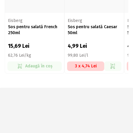
Eisberg
Eisberg
Ei
Sos pentru salată French
Sos pentru salată Caesar
So
250ml
50ml
50
15,69
Lei
4,99
Lei
4
62,76 Lei/kg
99,80 Lei/l
99,
Adaugă în coș
3 x 4,74 Lei