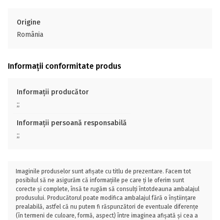
Origine
România
Informații conformitate produs
Informații producător
;;
Informații persoană responsabilă
;;
Imaginile produselor sunt afișate cu titlu de prezentare. Facem tot
posibilul să ne asigurăm că informațiile pe care ți le oferim sunt
corecte și complete, însă te rugăm să consulți întotdeauna ambalajul
produsului. Producătorul poate modifica ambalajul fără o înștiințare
prealabilă, astfel că nu putem fi răspunzători de eventuale diferențe
(în termeni de culoare, formă, aspect) între imaginea afișată și cea a