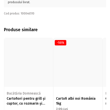
produsului livrat.
Cod produs: 100046510
Produse similare
-50%
Bucătăria Domnească
Bu
Cartofiori pentru grill și
Cartofi albi noi România
Ca
cuptor, cu rozmarin și
1kg
sa
usturoi 500g
7,99
Lei