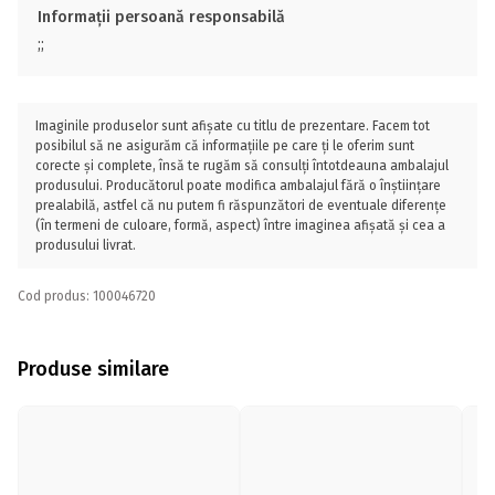
Informații persoană responsabilă
;;
Imaginile produselor sunt afișate cu titlu de prezentare. Facem tot
posibilul să ne asigurăm că informațiile pe care ți le oferim sunt
corecte și complete, însă te rugăm să consulți întotdeauna ambalajul
produsului. Producătorul poate modifica ambalajul fără o înștiințare
prealabilă, astfel că nu putem fi răspunzători de eventuale diferențe
(în termeni de culoare, formă, aspect) între imaginea afișată și cea a
produsului livrat.
Cod produs: 100046720
Produse similare