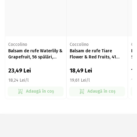
Coccolino
Coccolino
Co
Balsam de rufe Waterlily &
Balsam de rufe Tiare
Ba
Grapefruit, 56 spălări,
Flower & Red Fruits, 41
Sp
1.288l
spălări, 943ml
23,49
Lei
18,49
Lei
1
18,24 Lei/l
19,61 Lei/l
17,
Adaugă în coș
Adaugă în coș