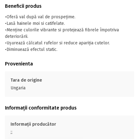
Beneficii produs
•Oferă val după val de prospețime.
•Lasă hainele moi si catifelate.
•Menține culorile vibrante si protejează fibrele împotriva
deteriorării.
•Ușurează călcatul rufelor si reduce apariția cutelor.
•Diminuează efectul static.
Provenienta
Tara de origine
Ungaria
Informații conformitate produs
Informații producător
;;