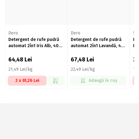
Dero
Dero
Sa
Detergent de rufe pudră
Detergent de rufe pudră
De
automat 2în1 Iris Alb, 40
automat 2în1 Lavandă, 40
Pr
spălări, 3kg
spălări, 3kg
2k
64,48
Lei
67,48
Lei
2
21,49 Lei/kg
22,49 Lei/kg
12
2 x 61,26 Lei
Adaugă în coș