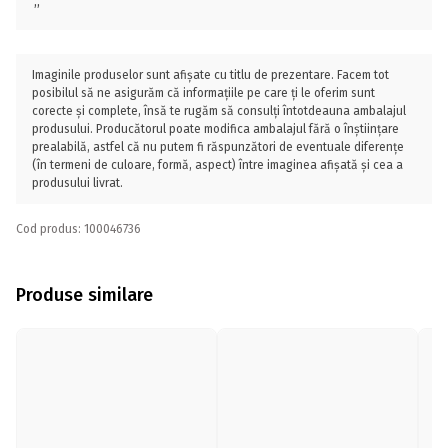
;;
Imaginile produselor sunt afișate cu titlu de prezentare. Facem tot
posibilul să ne asigurăm că informațiile pe care ți le oferim sunt
corecte și complete, însă te rugăm să consulți întotdeauna ambalajul
produsului. Producătorul poate modifica ambalajul fără o înștiințare
prealabilă, astfel că nu putem fi răspunzători de eventuale diferențe
(în termeni de culoare, formă, aspect) între imaginea afișată și cea a
produsului livrat.
Cod produs: 100046736
Produse similare