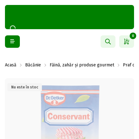
0
Acasă
Băcănie
Făină, zahăr și produse gourmet
Praf de 
Nu este în stoc