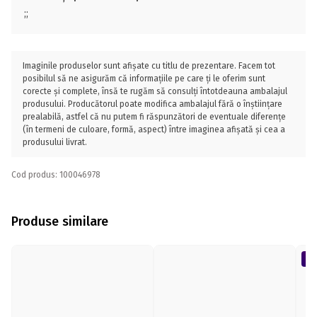
;;
Imaginile produselor sunt afișate cu titlu de prezentare. Facem tot
posibilul să ne asigurăm că informațiile pe care ți le oferim sunt
corecte și complete, însă te rugăm să consulți întotdeauna ambalajul
produsului. Producătorul poate modifica ambalajul fără o înștiințare
prealabilă, astfel că nu putem fi răspunzători de eventuale diferențe
(în termeni de culoare, formă, aspect) între imaginea afișată și cea a
produsului livrat.
Cod produs: 100046978
Produse similare