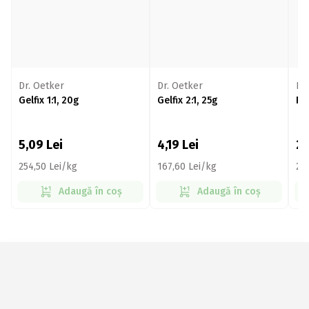
Dr. Oetker
Dr. Oetker
Dr
Gelfix 1:1, 20g
Gelfix 2:1, 25g
Pik
5,09
Lei
4,19
Lei
2
254,50 Lei/kg
167,60 Lei/kg
29
Adaugă în coș
Adaugă în coș