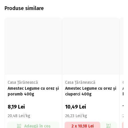
Produse similare
Casa Țărănească
Casa Țărănească
Ca
Amestec Legume cu orez și
Amestec Legume cu orez și
Am
porumb 400g
ciuperci 400g
le
8,19
Lei
10,49
Lei
1
20,48 Lei/kg
26,23 Lei/kg
27
Adaugă în coș
2 x 10,18 Lei