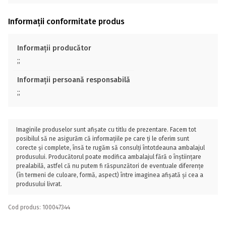
Informații conformitate produs
Informații producător
;;
Informații persoană responsabilă
;;
Imaginile produselor sunt afișate cu titlu de prezentare. Facem tot
posibilul să ne asigurăm că informațiile pe care ți le oferim sunt
corecte și complete, însă te rugăm să consulți întotdeauna ambalajul
produsului. Producătorul poate modifica ambalajul fără o înștiințare
prealabilă, astfel că nu putem fi răspunzători de eventuale diferențe
(în termeni de culoare, formă, aspect) între imaginea afișată și cea a
produsului livrat.
Cod produs: 100047344