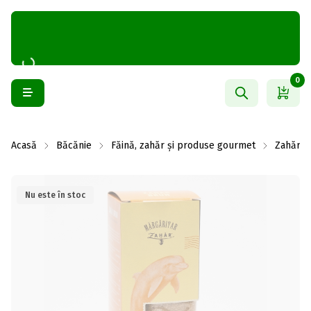
0
Acasă
Băcănie
Făină, zahăr și produse gourmet
Zahăr
Nu este în stoc