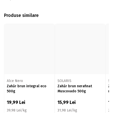
Produse similare
Alce Nero
SOLARIS
SO
Zahăr brun integral eco
Zahăr brun nerafinat
Za
500g
Muscovado 500g
ne
19,99
Lei
15,99
Lei
1
39,98 Lei/kg
31,98 Lei/kg
29