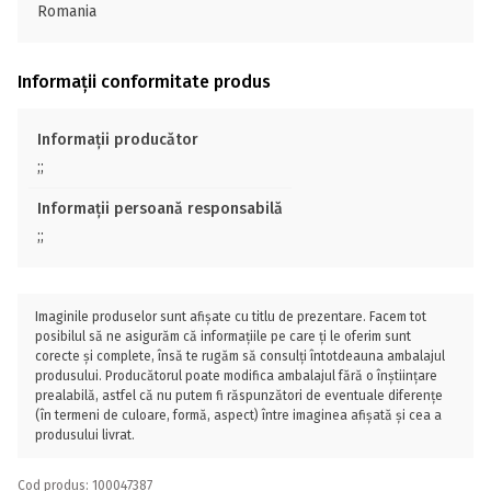
Romania
Informații conformitate produs
Informații producător
;;
Informații persoană responsabilă
;;
Imaginile produselor sunt afișate cu titlu de prezentare. Facem tot
posibilul să ne asigurăm că informațiile pe care ți le oferim sunt
corecte și complete, însă te rugăm să consulți întotdeauna ambalajul
produsului. Producătorul poate modifica ambalajul fără o înștiințare
prealabilă, astfel că nu putem fi răspunzători de eventuale diferențe
(în termeni de culoare, formă, aspect) între imaginea afișată și cea a
produsului livrat.
Cod produs: 100047387