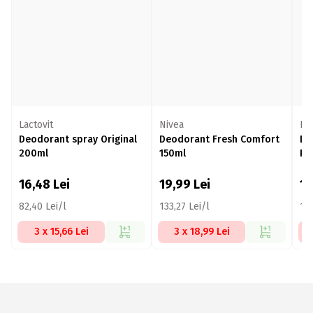
Lactovit
Nivea
Ni
Deodorant spray Original
Deodorant Fresh Comfort
De
200ml
150ml
Ro
16,48
Lei
19,99
Lei
1
82,40 Lei/l
133,27 Lei/l
133
3 x 15,66 Lei
3 x 18,99 Lei