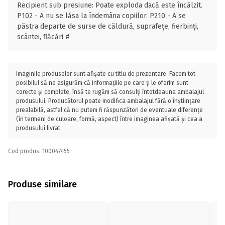
Recipient sub presiune: Poate exploda dacă este încălzit.
P102 - A nu se lăsa la îndemâna copiilor. P210 - A se
păstra departe de surse de căldură, suprafețe, fierbinți,
scântei, flăcări #
Imaginile produselor sunt afișate cu titlu de prezentare. Facem tot
posibilul să ne asigurăm că informațiile pe care ți le oferim sunt
corecte și complete, însă te rugăm să consulți întotdeauna ambalajul
produsului. Producătorul poate modifica ambalajul fără o înștiințare
prealabilă, astfel că nu putem fi răspunzători de eventuale diferențe
(în termeni de culoare, formă, aspect) între imaginea afișată și cea a
produsului livrat.
Cod produs: 100047455
Produse similare