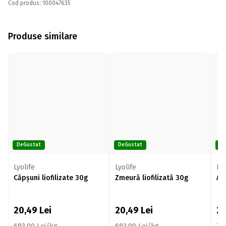
Cod produs: 100047635
Produse similare
DeGustat
DeGustat
De
Lyolife
Lyolife
Lyo
Căpșuni liofilizate 30g
Zmeură liofilizată 30g
Afi
20,49
Lei
20,49
Lei
2