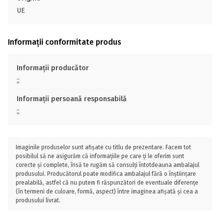
UE
Informații conformitate produs
Informații producător
;;
Informații persoană responsabilă
;;
Imaginile produselor sunt afișate cu titlu de prezentare. Facem tot
posibilul să ne asigurăm că informațiile pe care ți le oferim sunt
corecte și complete, însă te rugăm să consulți întotdeauna ambalajul
produsului. Producătorul poate modifica ambalajul fără o înștiințare
prealabilă, astfel că nu putem fi răspunzători de eventuale diferențe
(în termeni de culoare, formă, aspect) între imaginea afișată și cea a
produsului livrat.