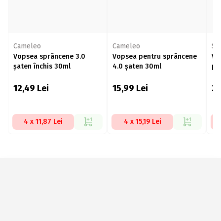
Cameleo
Cameleo
Sy
Vopsea sprâncene 3.0
Vopsea pentru sprâncene
Vo
șaten închis 30ml
4.0 șaten 30ml
pe
Pe
al
12,49
Lei
15,99
Lei
2
4 x 11,87 Lei
4 x 15,19 Lei