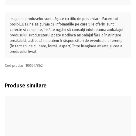
Imaginile produselor sunt afișate cu titlu de prezentare. Facem tot
posibilul să ne asigurăm că informațiile pe care ți le oferim sunt
corecte și complete, însă te rugăm să consulți întotdeauna ambalajul
produsului. Producătorul poate modifica ambalajul fără o înștiințare
prealabilă, astfel că nu putem fi răspunzători de eventuale diferențe
(în termeni de culoare, formă, aspect) între imaginea afișată și cea a
produsului livrat.
Cod produs: 100047862
Produse similare