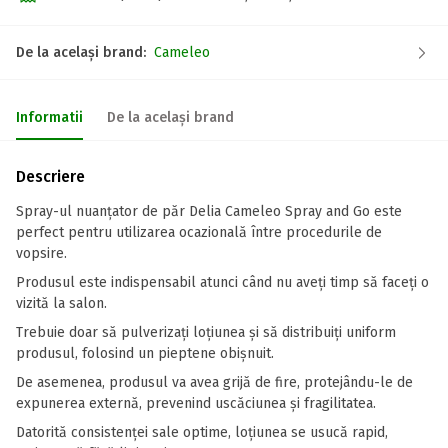
De la același brand:
Cameleo
Informatii
De la același brand
Descriere
Spray-ul nuanțator de păr Delia Cameleo Spray and Go este
perfect pentru utilizarea ocazională între procedurile de
vopsire.
Produsul este indispensabil atunci când nu aveți timp să faceți o
vizită la salon.
Trebuie doar să pulverizați loțiunea și să distribuiți uniform
produsul, folosind un pieptene obișnuit.
De asemenea, produsul va avea grijă de fire, protejându-le de
expunerea externă, prevenind uscăciunea și fragilitatea.
Datorită consistenței sale optime, loțiunea se usucă rapid,