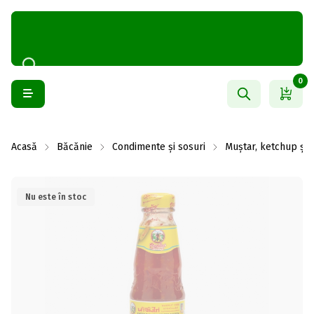
0
Acasă
Băcănie
Condimente și sosuri
Muștar, ketchup și
Nu este în stoc