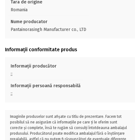
Tara de origine
Romania
Nume producator
Pantainorasingh Manufacturer co., LTD
Informații conformitate produs
Informații producător
;;
Informații persoană responsabilă
;;
Imaginile produselor sunt afișate cu titlu de prezentare. Facem tot
posibilul să ne asigurăm că informațiile pe care ți le oferim sunt
corecte și complete, însă te rugăm să consulți întotdeauna ambalajul
produsului. Producătorul poate modifica ambalajul fără o înștiințare
prealabilă, astfel că nu putem fi răspunzători de eventuale diferențe