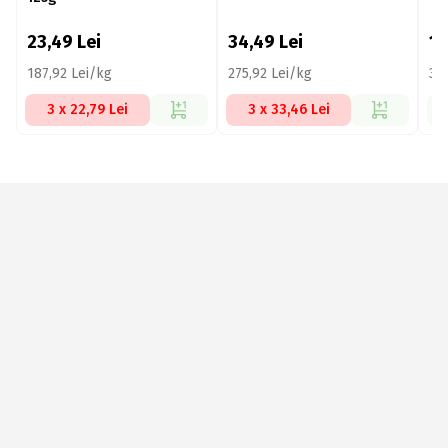
23,49
Lei
34,49
Lei
1
187,92 Lei/kg
275,92 Lei/kg
36
3 x 22,79 Lei
3 x 33,46 Lei