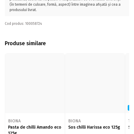
(în termeni de culoare, formă, aspect) între imaginea afișată și cea a
produsului livrat.
Cod produs: 100058724
Produse similare
N
BIONA
BIONA
To
Pasta de chilli Amando eco
Sos chilli Harissa eco 125g
So
125g