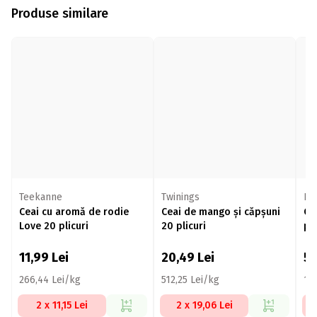
Produse similare
Teekanne
Twinings
Pl
Ceai cu aromă de rodie
Ceai de mango și căpșuni
Ce
Love 20 plicuri
20 plicuri
pli
11,99
Lei
20,49
Lei
5
266,44 Lei/kg
512,25 Lei/kg
14
2 x 11,15 Lei
2 x 19,06 Lei