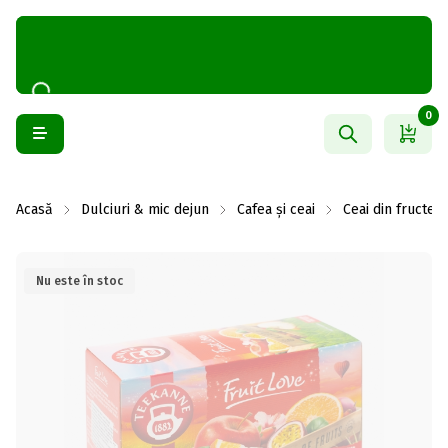
0
Acasă
Dulciuri & mic dejun
Cafea și ceai
Ceai din fructe
Nu este în stoc