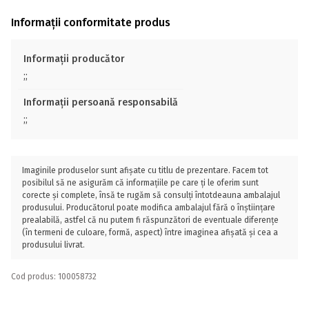
Informații conformitate produs
Informații producător
;;
Informații persoană responsabilă
;;
Imaginile produselor sunt afișate cu titlu de prezentare. Facem tot
posibilul să ne asigurăm că informațiile pe care ți le oferim sunt
corecte și complete, însă te rugăm să consulți întotdeauna ambalajul
produsului. Producătorul poate modifica ambalajul fără o înștiințare
prealabilă, astfel că nu putem fi răspunzători de eventuale diferențe
(în termeni de culoare, formă, aspect) între imaginea afișată și cea a
produsului livrat.
Cod produs: 100058732