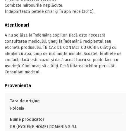
Combate mirosurile neplăcute.
Îndepărtează petele chiar și în apă rece (30°C).
Atentionari
A nu se lăsa la îndemâna copiilor. Dacă este necesară
consultarea medicului, țineți la îndemână recipientul sau
eticheta produsului. ÎN CAZ DE CONTACT CU OCHII: Clătiți cu
atenție cu apă, timp de mai multe minute. Scoateți lentilele de
contact, dacă este cazul și dacă acest lucru se poate face cu
ușurință. Continuați să clătiți. Dacă iritarea ochilor persistă:
Consultaţi medicul.
Provenienta
Tara de origine
Polonia
Nume producator
RB (HYGIENE HOME) ROMANIA S.R.L