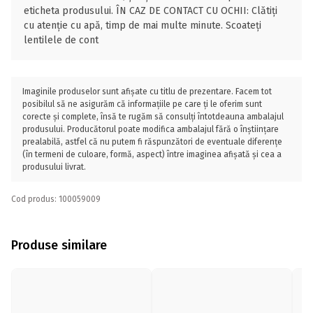
eticheta produsului. ÎN CAZ DE CONTACT CU OCHII: Clătiți
cu atenție cu apă, timp de mai multe minute. Scoateți
lentilele de cont
Imaginile produselor sunt afișate cu titlu de prezentare. Facem tot
posibilul să ne asigurăm că informațiile pe care ți le oferim sunt
corecte și complete, însă te rugăm să consulți întotdeauna ambalajul
produsului. Producătorul poate modifica ambalajul fără o înștiințare
prealabilă, astfel că nu putem fi răspunzători de eventuale diferențe
(în termeni de culoare, formă, aspect) între imaginea afișată și cea a
produsului livrat.
Cod produs: 100059009
Produse similare