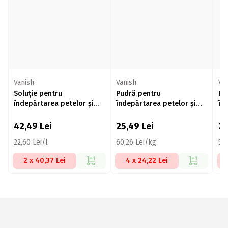
Vanish
Vanish
Va
Soluție pentru
Pudră pentru
Pu
îndepărtarea petelor și
îndepărtarea petelor și
în
dezinfectarea hainelor
dezinfectarea hainelor
pe
Extra Hygiene, 18
Extra Hygiene 423g
Ac
42,49
Lei
25,49
Lei
2
spălări,1.88l
22,60 Lei/l
60,26 Lei/kg
54
2 x 40,37 Lei
4 x 24,22 Lei