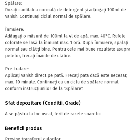
Spălare:
Dozați cantitatea normală de detergent și adăugați 100ml de
Vanish. Continuați ciclul normal de spălare.
Înmuiere:
Adăugați o măsură de 100ml la 4l de apă, max. 40°C. Rufele
colorate se lasă la înmuiat max. 1 oră. După înmuiere, spălați
normal sau clătiți bine. Pentru cele mai bune rezultate asupra
petelor, frecați înainte de clătire.
Pre-tratare:
Aplicați Vanish direct pe pată. Frecați pata dacă este necesar,
max. 10 minute. Continuați cu un ciclu de spălare normal,
conform instrucțiunilor de la "Spălare".
Sfat depozitare (Conditii, Grade)
A se păstra la loc uscat, ferit de razele soarelui.
Beneficii produs
Previne transferul culorilor.