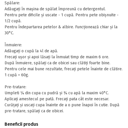
Spălare:
Adăugați în mașina de spălat împreună cu detergentul.
Pentru pete dificile și uscate - 1 cupă. Pentru pete obișnuite -
1/2 cupă.
Pentru îndepartarea petelor & albire. Funcționează chiar și la
30°C.
Înmuiere:
Adăugați o cupă la 4l de apă.
Frecați ușor și apoi lăsați la înmuiat timp de maxim 6 ore.
După înmuiere, spălați ca de obicei sau clătiți foarte bine.
Pentru cele mai bune rezultate, frecați petele înainte de clătire.
1 cupă = 60g.
Pre-tratare:
Umpleti ¼ din cupa cu pudră și ¾ cu apă la maxim 40°C.
Aplicați amestecul pe pată. Frecați pata cât este necesar.
Curățați și uscați cupa înainte de a o pune înapoi în cutie. După
pre-tratare, spălați ca de obicei.
Beneficii produs