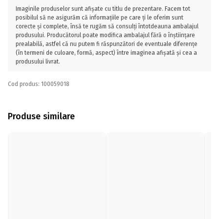
Imaginile produselor sunt afișate cu titlu de prezentare. Facem tot
posibilul să ne asigurăm că informațiile pe care ți le oferim sunt
corecte și complete, însă te rugăm să consulți întotdeauna ambalajul
produsului. Producătorul poate modifica ambalajul fără o înștiințare
prealabilă, astfel că nu putem fi răspunzători de eventuale diferențe
(în termeni de culoare, formă, aspect) între imaginea afișată și cea a
produsului livrat.
Cod produs: 100059018
Produse similare