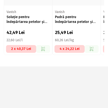
Vanish
Vanish
Va
Soluție pentru
Pudră pentru
Pu
îndepărtarea petelor și
îndepărtarea petelor și
în
dezinfectarea hainelor
dezinfectarea hainelor
pe
Extra Hygiene, 18
Extra Hygiene 423g
Ac
42,49
Lei
25,49
Lei
2
spălări,1.88l
22,60 Lei/l
60,26 Lei/kg
54
2 x 40,37 Lei
4 x 24,22 Lei