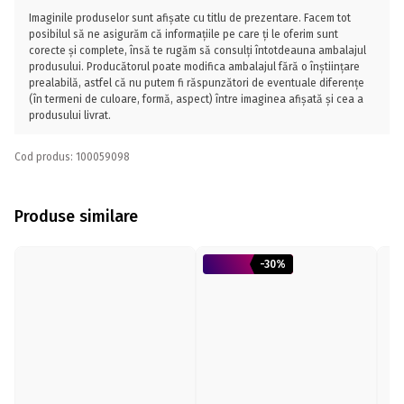
Imaginile produselor sunt afișate cu titlu de prezentare. Facem tot
posibilul să ne asigurăm că informațiile pe care ți le oferim sunt
corecte și complete, însă te rugăm să consulți întotdeauna ambalajul
produsului. Producătorul poate modifica ambalajul fără o înștiințare
prealabilă, astfel că nu putem fi răspunzători de eventuale diferențe
(în termeni de culoare, formă, aspect) între imaginea afișată și cea a
produsului livrat.
Cod produs: 100059098
Produse similare
-30%