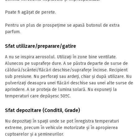
Poate fi agățat de perete.
Pentru un plus de prospețime se apasă butonul de extra
parfum.
Sfat utilizare/preparare/gatire
A nu se inspira aerosolul. Utilizați în zone bine ventilate.
Alunecos pe suprafețe dure. A se păstra departe de surse de
căldură/scântei/flăcări deschise/suprafeţe încinse. Recipient
sub presiune. Nu perforaţi sau ardeţi, chiar şi după utilizare. Nu
pulverizaţi deasupra unei flăcări deschise sau unei alte surse de
aprindere. A se proteja de lumina solară. Nu expuneţi la
temperaturi care depăşesc 50ºC.
Sfat depozitare (Conditii, Grade)
Nu depozitați în spații unde se pot înregistra temperaturi
extreme, precum în vehicule motorizate și în apropierea
cuptoarelor și a șemineurilor.