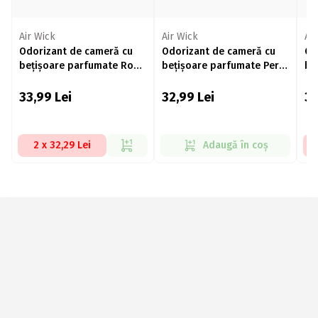
Air Wick
Air Wick
Ai
Odorizant de cameră cu
Odorizant de cameră cu
Od
bețișoare parfumate Roua
bețișoare parfumate Pere
be
dimineții și mure 40ml
și scorțișoară 40ml
Pe
fr
33,99
Lei
32,99
Lei
3
2 x 32,29 Lei
Adaugă în coș