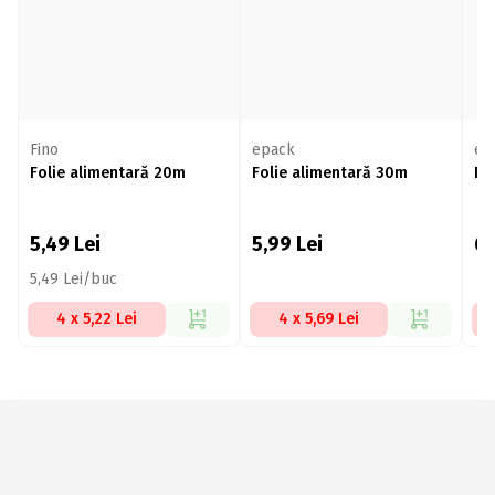
Fino
epack
ep
Folie alimentară 20m
Folie alimentară 30m
Fo
5,49
Lei
5,99
Lei
6
5,49 Lei/buc
4 x 5,22 Lei
4 x 5,69 Lei