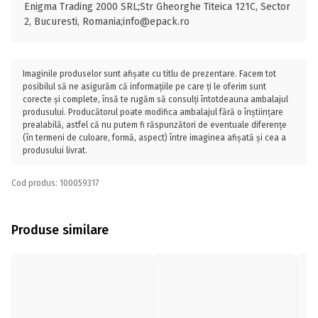
Enigma Trading 2000 SRL;Str Gheorghe Titeica 121C, Sector
2, Bucuresti, Romania;info@epack.ro
Imaginile produselor sunt afișate cu titlu de prezentare. Facem tot
posibilul să ne asigurăm că informațiile pe care ți le oferim sunt
corecte și complete, însă te rugăm să consulți întotdeauna ambalajul
produsului. Producătorul poate modifica ambalajul fără o înștiințare
prealabilă, astfel că nu putem fi răspunzători de eventuale diferențe
(în termeni de culoare, formă, aspect) între imaginea afișată și cea a
produsului livrat.
Cod produs: 100059317
Produse similare