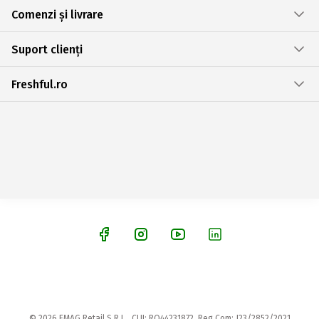
Comenzi și livrare
Suport clienți
Freshful.ro
© 2026 EMAG Retail S.R.L., CUI: RO44231872, Reg.Com: J23/2852/2021