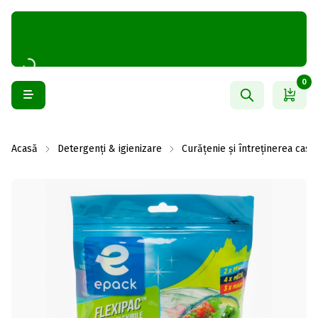
0
Acasă
Detergenți & igienizare
Curățenie și întreținerea casei