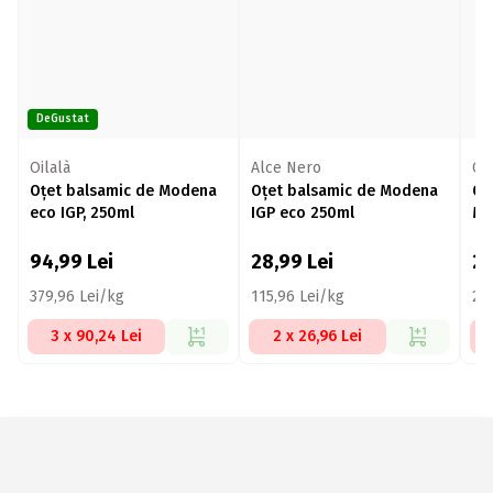
DeGustat
Oilalà
Alce Nero
Cas
Oțet balsamic de Modena
Oțet balsamic de Modena
Oț
eco IGP, 250ml
IGP eco 250ml
Mo
94,99
Lei
28,99
Lei
2
379,96 Lei/kg
115,96 Lei/kg
24
3 x 90,24 Lei
2 x 26,96 Lei