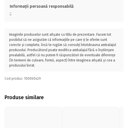
Informații persoană responsabilă
;;
Imaginile produselor sunt afișate cu titlu de prezentare. Facem tot
posibilul să ne asigurăm că informațiile pe care ți le oferim sunt
corecte și complete, însă te rugăm să consulți întotdeauna ambalajul
produsului. Producătorul poate modifica ambalajul fără o înștiințare
prealabilă, astfel că nu putem fi răspunzători de eventuale diferențe
(în termeni de culoare, formă, aspect) între imaginea afișată și cea a
produsului livrat.
Cod produs: 100060429
Produse similare