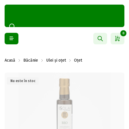
0
Acasă
Băcănie
Ulei și oțet
Oțet
Nu este în stoc