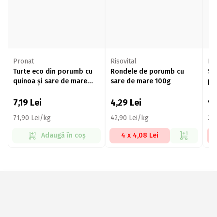
Pronat
Risovital
Re
Turte eco din porumb cu
Rondele de porumb cu
Sn
quinoa și sare de mare
sare de mare 100g
po
100g
fă
7,19
Lei
4,29
Lei
9
71,90 Lei/kg
42,90 Lei/kg
24
Adaugă în coș
4 x 4,08 Lei