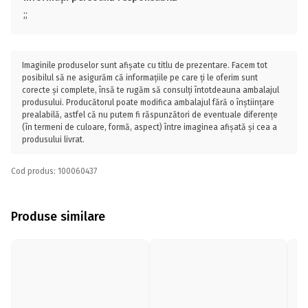
;;
Imaginile produselor sunt afișate cu titlu de prezentare. Facem tot
posibilul să ne asigurăm că informațiile pe care ți le oferim sunt
corecte și complete, însă te rugăm să consulți întotdeauna ambalajul
produsului. Producătorul poate modifica ambalajul fără o înștiințare
prealabilă, astfel că nu putem fi răspunzători de eventuale diferențe
(în termeni de culoare, formă, aspect) între imaginea afișată și cea a
produsului livrat.
Cod produs: 100060437
Produse similare