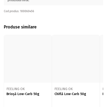
produsului livrat.
Cod produs: 100060456
Produse similare
FEELING OK
FEELING OK
FE
Brioșă Low-Carb 50g
Chiflă Low-Carb 50g
Pa