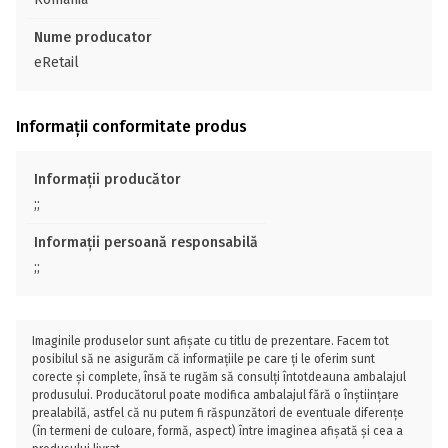
Nume producator
eRetail
Informații conformitate produs
Informații producător
;;
Informații persoană responsabilă
;;
Imaginile produselor sunt afișate cu titlu de prezentare. Facem tot
posibilul să ne asigurăm că informațiile pe care ți le oferim sunt
corecte și complete, însă te rugăm să consulți întotdeauna ambalajul
produsului. Producătorul poate modifica ambalajul fără o înștiințare
prealabilă, astfel că nu putem fi răspunzători de eventuale diferențe
(în termeni de culoare, formă, aspect) între imaginea afișată și cea a