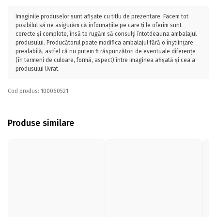
Imaginile produselor sunt afișate cu titlu de prezentare. Facem tot
posibilul să ne asigurăm că informațiile pe care ți le oferim sunt
corecte și complete, însă te rugăm să consulți întotdeauna ambalajul
produsului. Producătorul poate modifica ambalajul fără o înștiințare
prealabilă, astfel că nu putem fi răspunzători de eventuale diferențe
(în termeni de culoare, formă, aspect) între imaginea afișată și cea a
produsului livrat.
Cod produs: 100060521
Produse similare