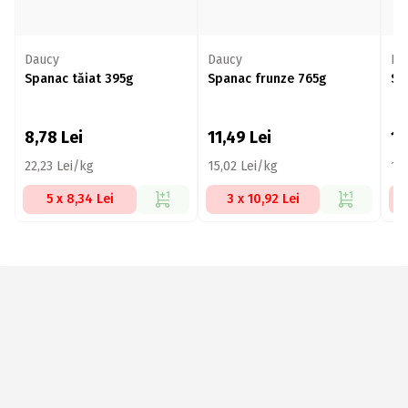
Daucy
Daucy
Râ
Spanac tăiat 395g
Spanac frunze 765g
Sp
8,78
Lei
11,49
Lei
1
22,23 Lei/kg
15,02 Lei/kg
16
5 x 8,34 Lei
3 x 10,92 Lei