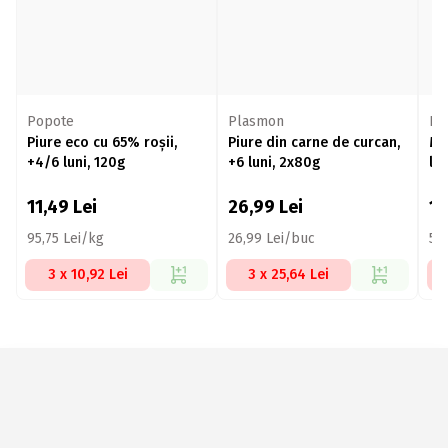
Popote
Plasmon
Pl
Piure eco cu 65% roșii,
Piure din carne de curcan,
Ma
+4/6 luni, 120g
+6 luni, 2x80g
leg
20
11,49
Lei
26,99
Lei
1
95,75 Lei/kg
26,99 Lei/buc
54
3 x 10,92 Lei
3 x 25,64 Lei