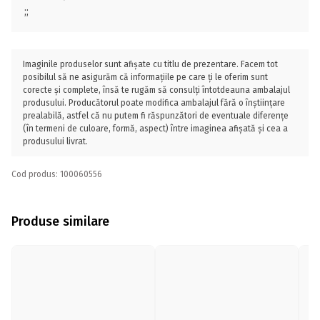
;;
Imaginile produselor sunt afișate cu titlu de prezentare. Facem tot
posibilul să ne asigurăm că informațiile pe care ți le oferim sunt
corecte și complete, însă te rugăm să consulți întotdeauna ambalajul
produsului. Producătorul poate modifica ambalajul fără o înștiințare
prealabilă, astfel că nu putem fi răspunzători de eventuale diferențe
(în termeni de culoare, formă, aspect) între imaginea afișată și cea a
produsului livrat.
Cod produs: 100060556
Produse similare