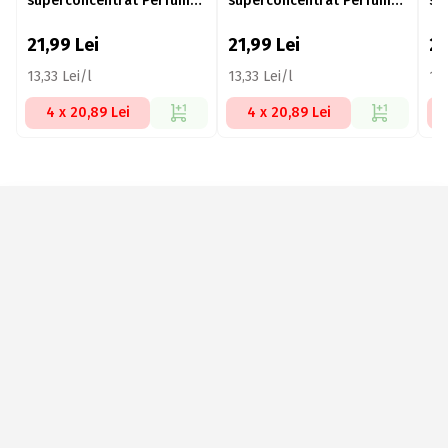
superconcentrat Perfumes
superconcentrat Perfumes
su
of Night Midnight Blue, 75
of Night Gold Fever, 75
fre
spălări, 1,65l
spălări, 1.65l
spă
21,99
Lei
21,99
Lei
2
13,33 Lei/l
13,33 Lei/l
13,
4 x 20,89 Lei
4 x 20,89 Lei