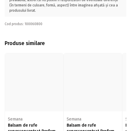
prealabilă, astfel că nu putem fi răspunzători de eventuale diferențe
(în termeni de culoare, formă, aspect) între imaginea afișată și cea a
produsului livrat.
Cod produs: 100060800
Produse similare
Semana
Semana
Se
Balsam de rufe
Balsam de rufe
Ba