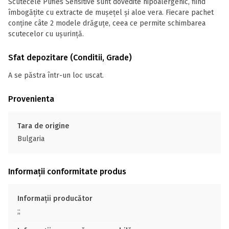
Scutecele Pufies Sensitive sunt dovedite hipoalergenic, fiind
îmbogățite cu extracte de mușețel și aloe vera. Fiecare pachet
conține câte 2 modele drăguțe, ceea ce permite schimbarea
scutecelor cu ușurință.
Sfat depozitare (Conditii, Grade)
A se păstra într-un loc uscat.
Provenienta
Tara de origine
Bulgaria
Informații conformitate produs
Informații producător
;;