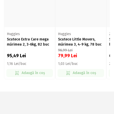
Huggies
Huggies
ZU
Scutece Extra Care mega
Scutece Little Movers,
Sc
mărimea 2, 3-6kg, 82 buc
mărimea 3, 4-9 kg, 78 buc
ba
30
96,99
Lei
95,49
Lei
79,99
Lei
6
1,16 Lei/buc
1,03 Lei/buc
2,
Adaugă în coș
Adaugă în coș