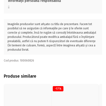
Informații persoană responsabilă
;;
Imaginile produselor sunt afișate cu titlu de prezentare. Facem tot
posibilul să ne asigurăm că informațiile pe care ți le oferim sunt
corecte și complete, însă te rugăm să consulți întotdeauna ambalajul
produsului. Producătorul poate modifica ambalajul fără o înștiințare
prealabilă, astfel că nu putem fi răspunzători de eventuale diferențe
(în termeni de culoare, formă, aspect) între imaginea afișată și cea a
produsului livrat.
Cod produs: 100060826
Produse similare
-17%