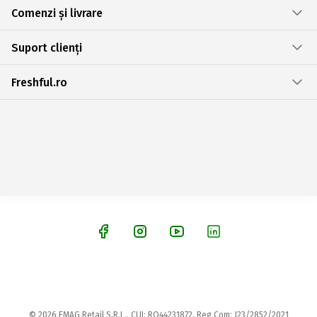
Comenzi și livrare
Suport clienți
Freshful.ro
© 2026 EMAG Retail S.R.L., CUI: RO44231872, Reg.Com: J23/2852/2021