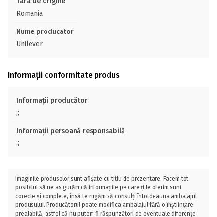
Tara de origine
Romania
Nume producator
Unilever
Informații conformitate produs
Informații producător
;;
Informații persoană responsabilă
;;
Imaginile produselor sunt afișate cu titlu de prezentare. Facem tot
posibilul să ne asigurăm că informațiile pe care ți le oferim sunt
corecte și complete, însă te rugăm să consulți întotdeauna ambalajul
produsului. Producătorul poate modifica ambalajul fără o înștiințare
prealabilă, astfel că nu putem fi răspunzători de eventuale diferențe