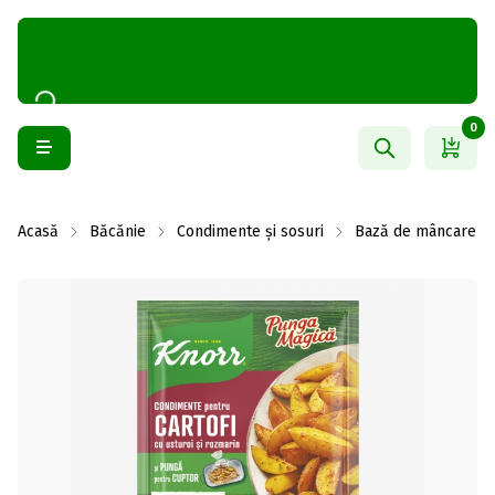
0
Acasă
Băcănie
Condimente și sosuri
Bază de mâncare și