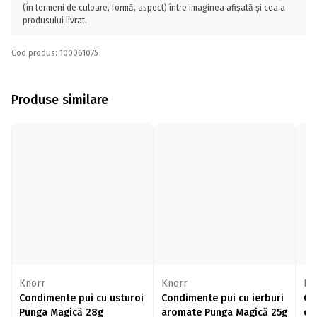
(în termeni de culoare, formă, aspect) între imaginea afișată și cea a
produsului livrat.
Cod produs: 100061075
Produse similare
Knorr
Knorr
Kn
Condimente pui cu usturoi
Condimente pui cu ierburi
Co
Punga Magică 28g
aromate Punga Magică 25g
cu