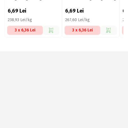
Pu
6,69
Lei
6,69
Lei
6
238,93 Lei/kg
267,60 Lei/kg
23
3 x 6,36 Lei
3 x 6,36 Lei