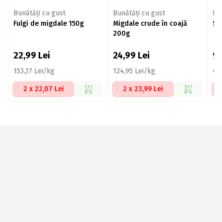
Bunătăți cu gust
Bunătăți cu gust
Bu
Fulgi de migdale 150g
Migdale crude în coajă
Se
200g
22,99
Lei
24,99
Lei
9,
153,27 Lei/kg
124,95 Lei/kg
45
2 x 22,07 Lei
2 x 23,99 Lei