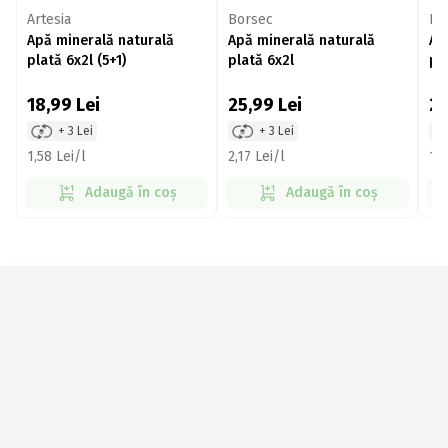
Artesia
Borsec
Bu
Apă minerală naturală
Apă minerală naturală
Ap
plată 6x2l (5+1)
plată 6x2l
pl
18,99
Lei
25,99
Lei
2
+ 3 Lei
+ 3 Lei
1,58 Lei/l
2,17 Lei/l
11,
Adaugă în coș
Adaugă în coș