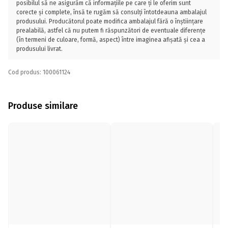
posibilul să ne asigurăm că informațiile pe care ți le oferim sunt
corecte și complete, însă te rugăm să consulți întotdeauna ambalajul
produsului. Producătorul poate modifica ambalajul fără o înștiințare
prealabilă, astfel că nu putem fi răspunzători de eventuale diferențe
(în termeni de culoare, formă, aspect) între imaginea afișată și cea a
produsului livrat.
Cod produs: 100061124
Produse similare