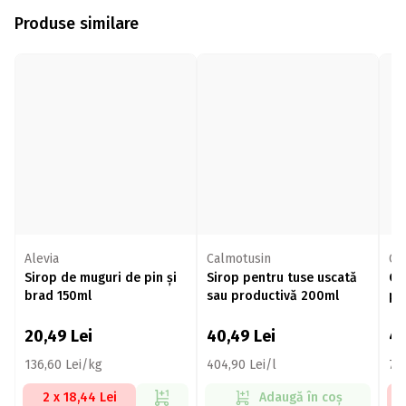
Produse similare
Alevia
Calmotusin
Ca
Sirop de muguri de pin și
Sirop pentru tuse uscată
Ca
brad 150ml
sau productivă 200ml
pr
ma
20,49
Lei
40,49
Lei
4
136,60 Lei/kg
404,90 Lei/l
72
2 x 18,44 Lei
Adaugă în coș