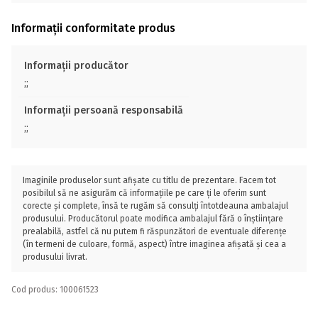
Informații conformitate produs
Informații producător
;;
Informații persoană responsabilă
;;
Imaginile produselor sunt afișate cu titlu de prezentare. Facem tot
posibilul să ne asigurăm că informațiile pe care ți le oferim sunt
corecte și complete, însă te rugăm să consulți întotdeauna ambalajul
produsului. Producătorul poate modifica ambalajul fără o înștiințare
prealabilă, astfel că nu putem fi răspunzători de eventuale diferențe
(în termeni de culoare, formă, aspect) între imaginea afișată și cea a
produsului livrat.
Cod produs: 100061523